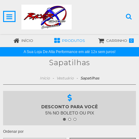
INÍCIO
PRODUTOS
CARRINHO
0
A Sua Loja De Alta Performance em até 12x sem juros!
Sapatilhas
Início
-
Vestuário
-
Sapatilhas
DESCONTO PARA VOCÊ
5% NO BOLETO OU PIX
Ordenar por