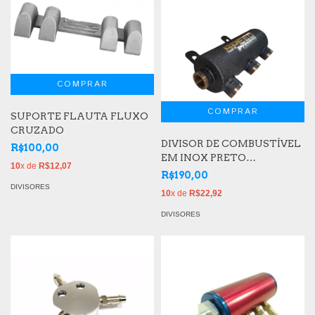
SUPORTE FLAUTA FLUXO
CRUZADO
DIVISOR DE COMBUSTÍVEL
R$100,00
EM INOX PRETO
10
x de
R$12,07
TEXTURIZADO ROSCA
R$190,00
FEMEA 3/8NPT - SPEED
DIVISORES
10
x de
R$22,92
DIVISORES