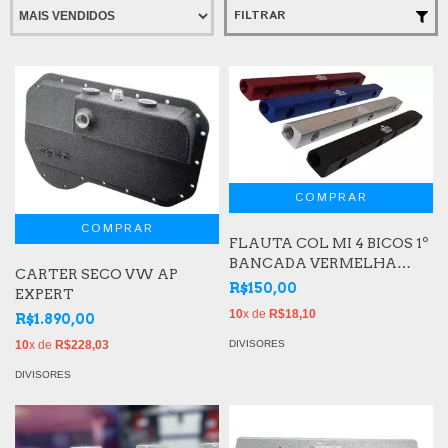
FILTRAR
FLAUTA COL MI 4 BICOS 1º
BANCADA VERMELHA
CARTER SECO VW AP
RGTX
R$150,00
EXPERT
10
x de
R$18,10
R$1.890,00
10
x de
R$228,03
DIVISORES
DIVISORES