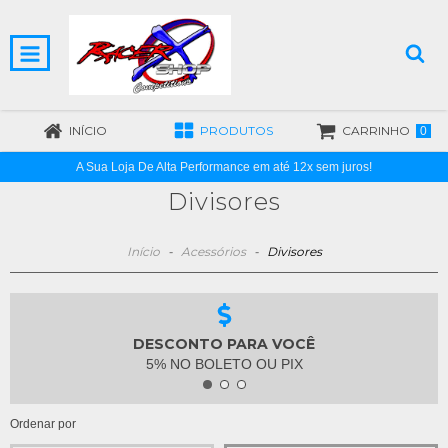
INÍCIO
PRODUTOS
CARRINHO
0
A Sua Loja De Alta Performance em até 12x sem juros!
Divisores
Início
-
Acessórios
-
Divisores
DESCONTO PARA VOCÊ
5% NO BOLETO OU PIX
Ordenar por