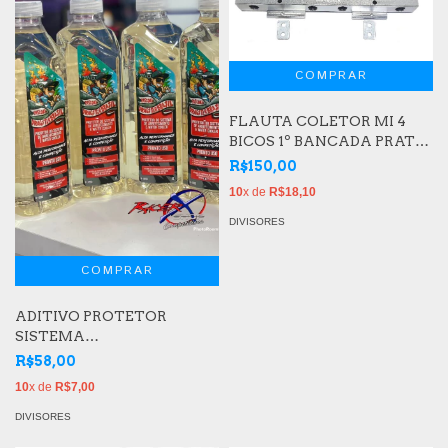
FLAUTA COLETOR MI 4
BICOS 1º BANCADA PRATA
- STREET
R$150,00
10
x de
R$18,10
DIVISORES
ADITIVO PROTETOR
SISTEMA
ARREFECIMENTO
R$58,00
10
x de
R$7,00
DIVISORES