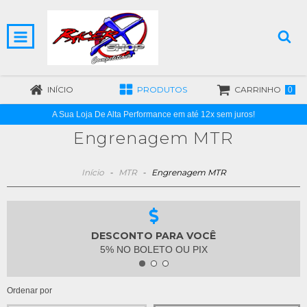
INÍCIO
PRODUTOS
CARRINHO
0
A Sua Loja De Alta Performance em até 12x sem juros!
Engrenagem MTR
Início
-
MTR
-
Engrenagem MTR
DESCONTO PARA VOCÊ
5% NO BOLETO OU PIX
Ordenar por