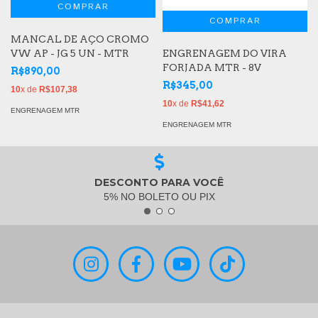
MANCAL DE AÇO CROMO
VW AP - JG 5 UN - MTR
ENGRENAGEM DO VIRA
FORJADA MTR - 8V
R$890,00
R$345,00
10
x de
R$107,38
10
x de
R$41,62
ENGRENAGEM MTR
ENGRENAGEM MTR
DESCONTO PARA VOCÊ
5% NO BOLETO OU PIX