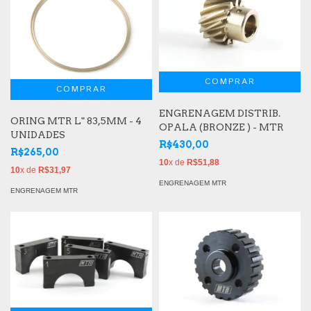
ENGRENAGEM DISTRIB.
ORING MTR L" 83,5MM - 4
OPALA (BRONZE ) - MTR
UNIDADES
R$430,00
R$265,00
10
x de
R$51,88
10
x de
R$31,97
ENGRENAGEM MTR
ENGRENAGEM MTR